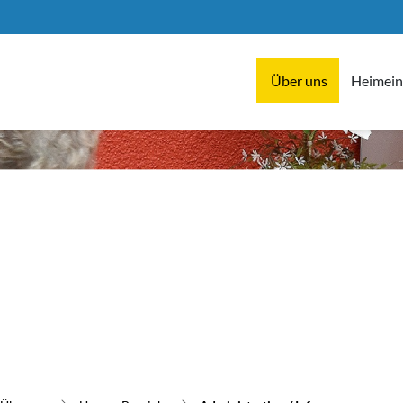
ftung Wohnen im Alter Hinwil
Über uns
Heimeint