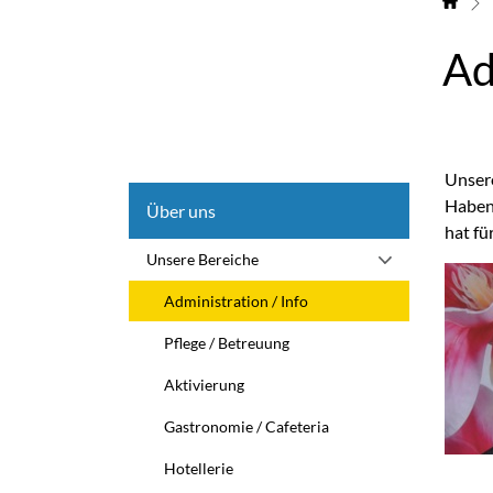
Ad
Unsere
Haben
Über uns
hat fü
Unsere Bereiche
Administration / Info
(ausgewählt)
Pflege / Betreuung
Aktivierung
Gastronomie / Cafeteria
Hotellerie