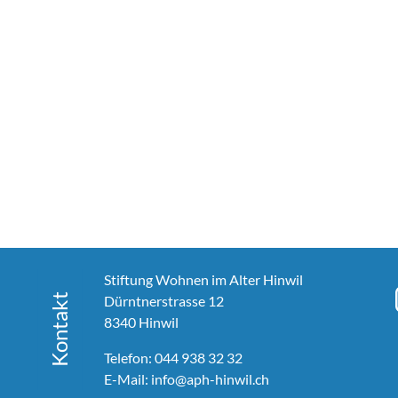
Stiftung Wohnen im Alter Hinwil
Dürntnerstrasse 12
8340 Hinwil
Telefon:
044 938 32 32
E-Mail:
info@aph-hinwil.ch