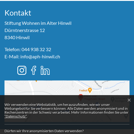
Kontakt
Stiftung Wohnen im Alter Hinwil
Dürntnerstrasse 12
8340 Hinwil
Telefon:
044 938 32 32
E-Mail:
info@aph-hinwil.ch
×
Webstatistik
Wir verwenden eine Webstatistik, um herauszufinden, wie wir unser
Webangebot für Sie verbessern können. Alle Daten werden anonymisiert und in
Rechenzentren in der Schweiz verarbeitet. Mehr Informationen finden Sie unter
“Datenschutz“
.
Dürfen wir Ihre anonymisierten Daten verwenden?