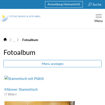
Anmeldung Heimeintritt
Suche
Stiftung Wohnen im Alter Hinwi
Menu
zur Startseite
Direkt zur Hauptnavigation
Direkt zum Inhalt
Direkt zur Suche
Direkt zum Stichwortverzeichnis
(ausgewählt)
Fotoalbum
Fotoalbum
Menü anzeigen
Männer-Stammtisch
(7 Bilder)