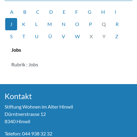
A
B
C
D
E
F
G
H
I
J
K
L
M
N
O
P
Q
R
S
T
U
Ü
V
W
X
Y
Z
Jobs
Rubrik : Jobs
Kontakt
Stiftung Wohnen im Alter Hinwil
Dürntnerstrasse 12
8340 Hinwil
Telefon:
044 938 32 32